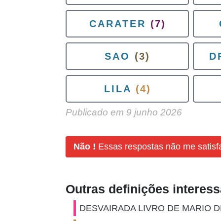
CARATER
(7)
SAO
(3)
D
LILA
(4)
Publicado em
9 junho 2026
Não !
Essas respostas não me satis
Outras definições interes
DESVAIRADA LIVRO DE MARIO 