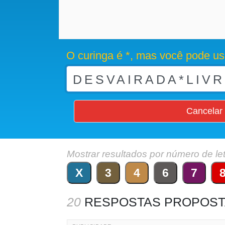
O curinga é *, mas você pode us
Cancelar
Mostrar resultados por número de le
X
3
4
6
7
20
RESPOSTAS PROPOST