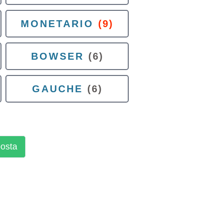
MONETARIO
(9)
BOWSER
(6)
GAUCHE
(6)
posta