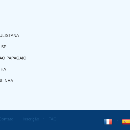
ULISTANA
 SP
AO PAPAGAIO
NHA
OLINHA
O
⋅
⋅
Contato
Inscrição
FAQ
⋅