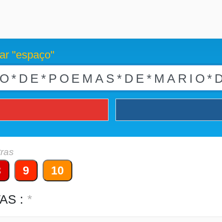
ar "espaço"
tras
8
9
10
AS :
*