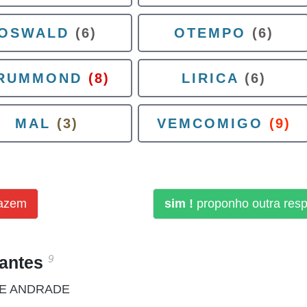
OSWALD
(6)
OTEMPO
(6)
RUMMOND
(8)
LIRICA
(6)
MAL
(3)
VEMCOMIGO
(9)
fazem
sim !
proponho outra res
9
santes
DE ANDRADE