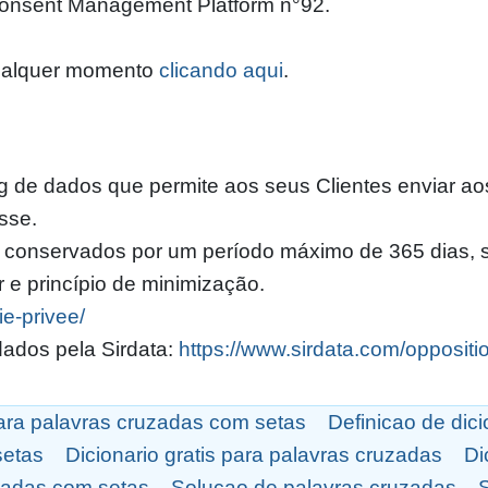
Consent Management Platform n°92.
qualquer momento
clicando aqui
.
 de dados que permite aos seus Clientes enviar aos 
sse.
 conservados por um período máximo de 365 dias, s
 e princípio de minimização.
ie-privee/
dados pela Sirdata:
https://www.sirdata.com/oppositi
ara palavras cruzadas com setas
Definicao de dic
setas
Dicionario gratis para palavras cruzadas
Di
zadas com setas
Solucao de palavras cruzadas