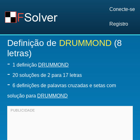
Conecte-se
Registro
Definição de
DRUMMOND
(8
letras)
-
1 definição
DRUMMOND
-
20
soluções de 2 para 17 letras
-
6 definições de palavras cruzadas e setas com
solução para
DRUMMOND