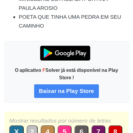
PAULA AROSIO
POETA QUE TINHA UMA PEDRA EM SEU
CAMINHO
O aplicativo
F
Solver já está disponível na Play
Store !
Baixar na Play Store
Mostrar resultados por número de letras
X
2
4
5
6
7
8