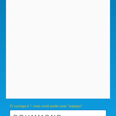
O curinga é *, mas você pode usar "espaço"