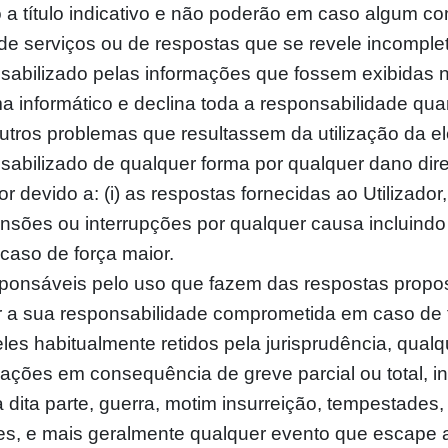
o a título indicativo e não poderão em caso algum 
de serviços ou de respostas que se revele incomple
sabilizado pelas informações que fossem exibidas n
ma informático e declina toda a responsabilidade qu
 outros problemas que resultassem da utilização da e
abilizado de qualquer forma por qualquer dano diret
or devido a: (i) as respostas fornecidas ao Utilizador,
spensões ou interrupções por qualquer causa incluin
 caso de força maior.
esponsáveis pelo uso que fazem das respostas propo
er a sua responsabilidade comprometida em caso de
les habitualmente retidos pela jurisprudência, qual
ções em consequência de greve parcial ou total, in
 dita parte, guerra, motim insurreição, tempestades
s, e mais geralmente qualquer evento que escape ao