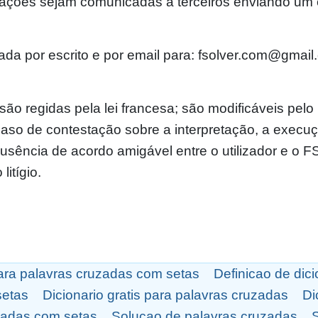
mações sejam comunicadas a terceiros enviando um
da por escrito e por email para: fsolver.com@gmail
são regidas pela lei francesa; são modificáveis pe
 caso de contestação sobre a interpretação, a execu
sência de acordo amigável entre o utilizador e o FS
itígio.
ara palavras cruzadas com setas
Definicao de dic
setas
Dicionario gratis para palavras cruzadas
Di
zadas com setas
Solucao de palavras cruzadas