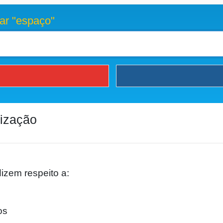
ar "espaço"
lização
dizem respeito a:
os