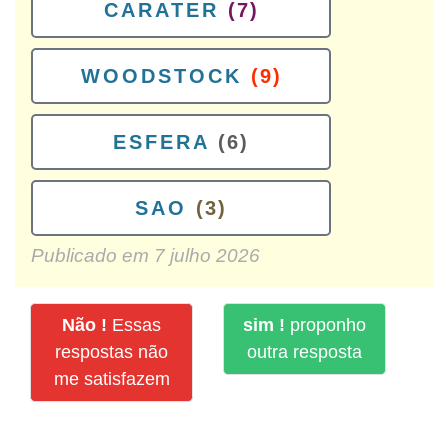
CARATER
(7)
WOODSTOCK
(9)
ESFERA
(6)
SAO
(3)
Publicado em
7 julho 2026
Não !
Essas
sim !
proponho
respostas não
outra resposta
me satisfazem