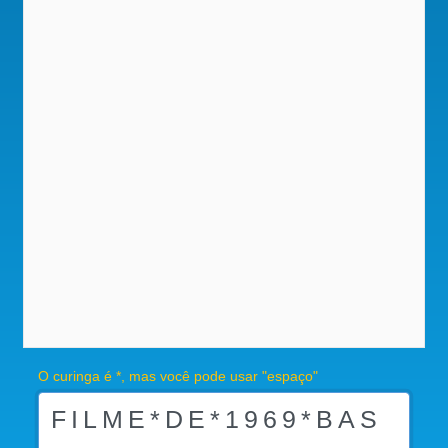
O curinga é *, mas você pode usar "espaço"