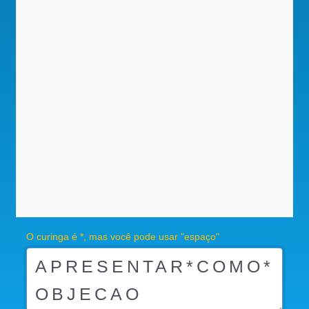
O curinga é *, mas você pode usar "espaço"