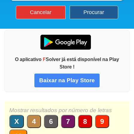
Cancelar
Procurar
O aplicativo
F
Solver já está disponível na Play
Store !
Baixar na Play Store
Mostrar resultados por número de letras
X
4
6
7
8
9