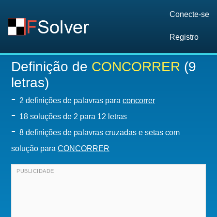
Conecte-se
Registro
Definição de
CONCORRER
(9
letras)
-
2 definições de palavras para
concorrer
-
18
soluções de 2 para 12 letras
-
8 definições de palavras cruzadas e setas com
solução para
CONCORRER