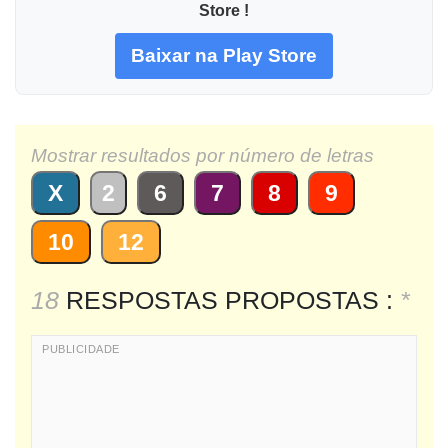
Store !
Baixar na Play Store
Mostrar resultados por número de letras
X
2
6
7
8
9
10
12
18
RESPOSTAS PROPOSTAS :
*