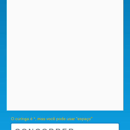
O curinga é *, mas você pode usar "espaço"