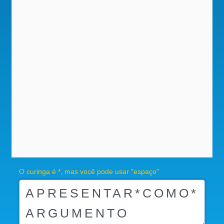
O curinga é *, mas você pode usar "espaço"