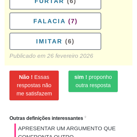
FURTAR
(6)
FALACIA
(7)
IMITAR
(6)
Publicado em
26 fevereiro 2026
Não !
Essas
sim !
proponho
respostas não
outra resposta
me satisfazem
9
Outras definições interessantes
APRESENTAR UM ARGUMENTO QUE