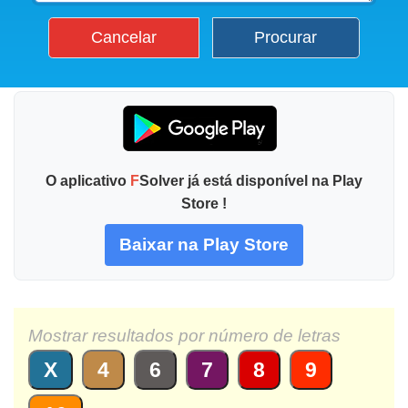
Cancelar
Procurar
O aplicativo
F
Solver já está disponível na Play
Store !
Baixar na Play Store
Mostrar resultados por número de letras
X
4
6
7
8
9