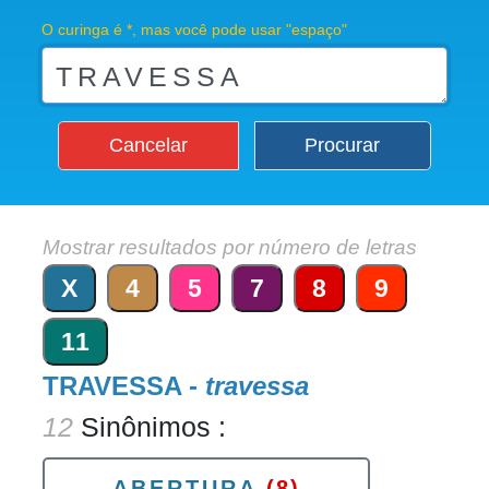
O curinga é *, mas você pode usar "espaço"
Cancelar
Procurar
Mostrar resultados por número de letras
X
4
5
7
8
9
11
TRAVESSA -
travessa
12
Sinônimos :
ABERTURA
(8)