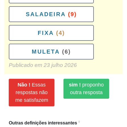
SALADEIRA
(9)
FIXA
(4)
MULETA
(6)
Publicado em
23 julho 2026
Não !
Essas
sim !
proponho
respostas não
outra resposta
me satisfazem
9
Outras definições interessantes