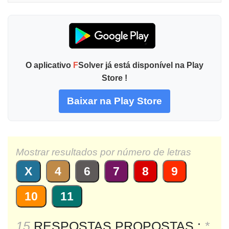
O aplicativo
F
Solver já está disponível na Play
Store !
Baixar na Play Store
Mostrar resultados por número de letras
X
4
6
7
8
9
10
11
15
RESPOSTAS PROPOSTAS :
*