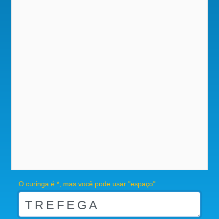
O curinga é *, mas você pode usar "espaço"