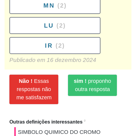
MN
(2)
LU
(2)
IR
(2)
Publicado em
16 dezembro 2024
Não !
Essas
sim !
proponho
respostas não
outra resposta
me satisfazem
9
Outras definições interessantes
SIMBOLO QUIMICO DO CROMO