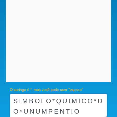
O curinga é *, mas você pode usar "espaço"