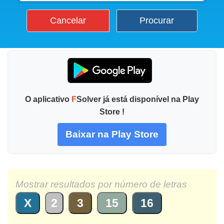
Cancelar
Procurar
O aplicativo
F
Solver já está disponível na Play
Store !
Baixar na Play Store
Mostrar resultados por número de letras
X
2
3
15
16