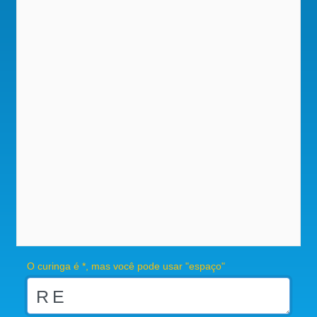
O curinga é *, mas você pode usar "espaço"