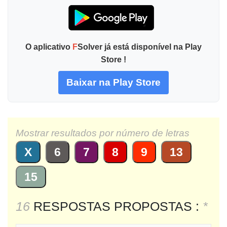
O aplicativo
F
Solver já está disponível na Play
Store !
Baixar na Play Store
Mostrar resultados por número de letras
X
6
7
8
9
13
15
16
RESPOSTAS PROPOSTAS :
*