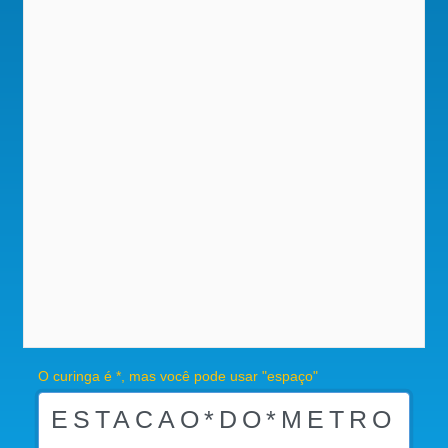
O curinga é *, mas você pode usar "espaço"