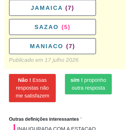
JAMAICA
(7)
SAZAO
(5)
MANIACO
(7)
Publicado em
17 julho 2026
Não !
Essas
sim !
proponho
respostas não
outra resposta
me satisfazem
9
Outras definições interessantes
INAUGURADA COM A ESTACAO