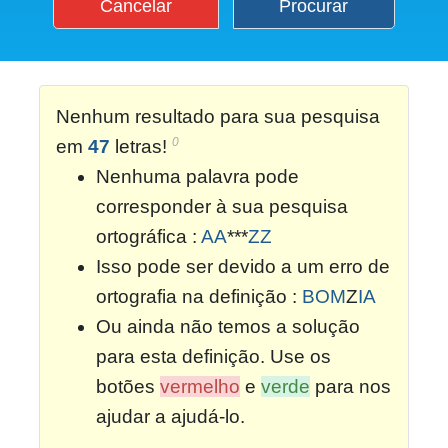
Cancelar
Procurar
Nenhum resultado para sua pesquisa
0
em
47
letras!
Nenhuma palavra pode
corresponder à sua pesquisa
ortográfica :
AA
***
ZZ
Isso pode ser devido a um erro de
ortografia na definição :
BOM
Z
IA
Ou ainda não temos a solução
para esta definição. Use os
botões
vermelho
e
verde
para nos
ajudar a ajudá-lo.