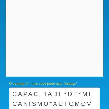
O curinga é *, mas você pode usar "espaço"