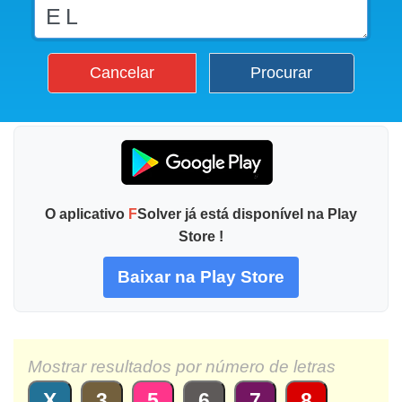
Cancelar
Procurar
O aplicativo
F
Solver já está disponível na Play
Store !
Baixar na Play Store
Mostrar resultados por número de letras
X
3
5
6
7
8