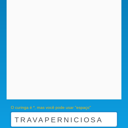
O curinga é *, mas você pode usar "espaço"