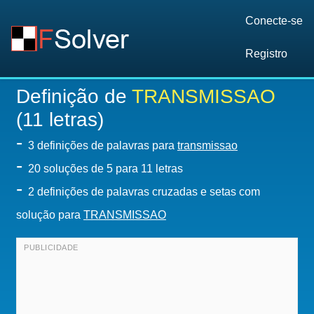
Conecte-se
Registro
Definição de
TRANSMISSAO
(11 letras)
-
3 definições de palavras para
transmissao
-
20
soluções de 5 para 11 letras
-
2 definições de palavras cruzadas e setas com
solução para
TRANSMISSAO