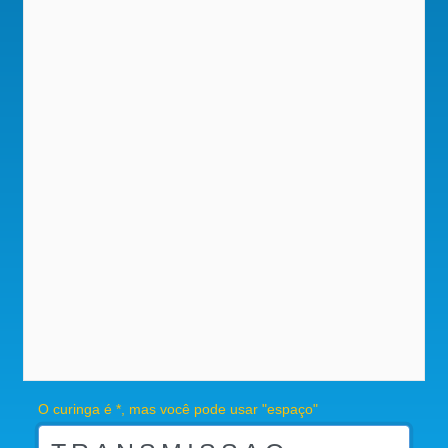
O curinga é *, mas você pode usar "espaço"