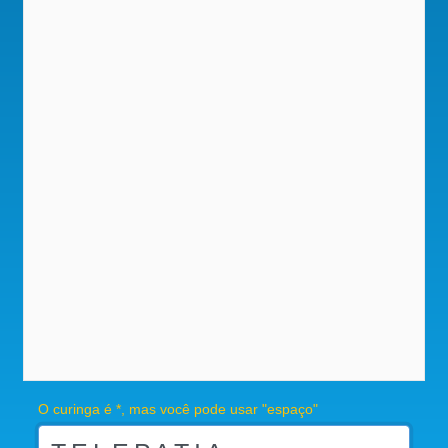
O curinga é *, mas você pode usar "espaço"