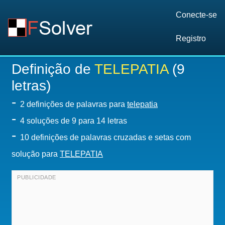
Conecte-se
Registro
Definição de
TELEPATIA
(9
letras)
-
2 definições de palavras para
telepatia
-
4
soluções de 9 para 14 letras
-
10 definições de palavras cruzadas e setas com
solução para
TELEPATIA