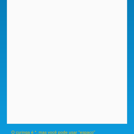
O curinga é *, mas você pode usar "espaço"