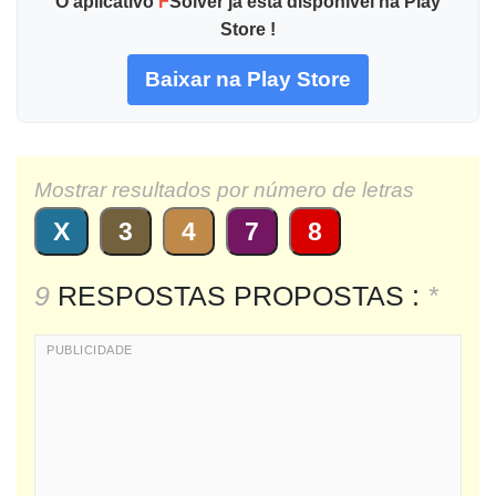
O aplicativo
F
Solver já está disponível na Play
Store !
Baixar na Play Store
Mostrar resultados por número de letras
X
3
4
7
8
9
RESPOSTAS PROPOSTAS :
*