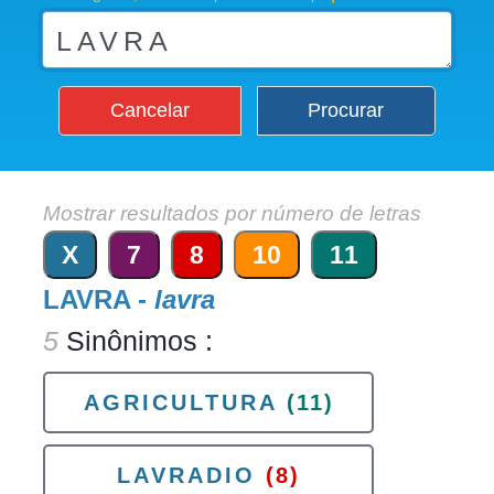
Cancelar
Procurar
Mostrar resultados por número de letras
X
7
8
10
11
LAVRA -
lavra
5
Sinônimos :
AGRICULTURA
(11)
LAVRADIO
(8)