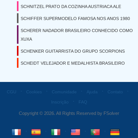
SCHNITZEL PRATO DA COZINHA AUSTRIACA ALE
SCHIFFER SUPERMODELO FAMOSA NOS ANOS 1980
SCHERER NADADOR BRASILEIRO CONHECIDO COMO
XUXA
SCHENKER GUITARRISTA DO GRUPO SCORPIONS
SCHEIDT VELEJADOR E MEDALHISTA BRASILEIRO
⋅
⋅
⋅
⋅
⋅
CGU
Cookies
Comunidade
Ajuda
Contato
⋅
Inscrição
FAQ
Copyright © 2026. All Rights Reserved by FSolver
⋅
⋅
⋅
⋅
⋅