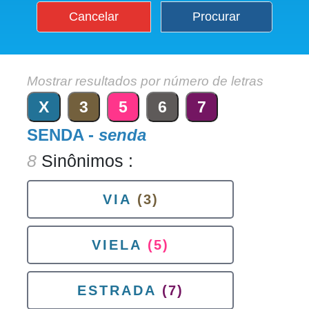
Cancelar
Procurar
Mostrar resultados por número de letras
X
3
5
6
7
SENDA -
senda
8
Sinônimos :
VIA
(3)
VIELA
(5)
ESTRADA
(7)