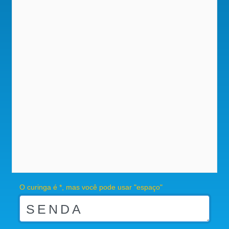
O curinga é *, mas você pode usar "espaço"