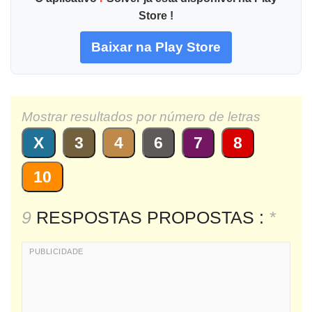
Store !
Baixar na Play Store
Mostrar resultados por número de letras
X
3
4
6
7
8
10
9
RESPOSTAS PROPOSTAS :
*