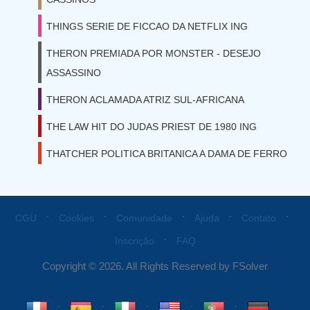
THINGS SERIE DE FICCAO DA NETFLIX ING
THERON PREMIADA POR MONSTER - DESEJO
ASSASSINO
THERON ACLAMADA ATRIZ SUL-AFRICANA
THE LAW HIT DO JUDAS PRIEST DE 1980 ING
THATCHER POLITICA BRITANICA A DAMA DE FERRO
⋅
⋅
⋅
⋅
⋅
CGU
Cookies
Comunidade
Ajuda
Contato
⋅
Inscrição
FAQ
Copyright © 2026. All Rights Reserved by FSolver
⋅
⋅
⋅
⋅
⋅