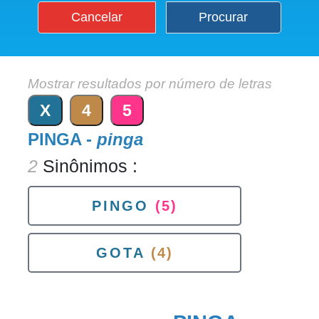
Cancelar
Procurar
Mostrar resultados por número de letras
X
4
5
PINGA -
pinga
2
Sinônimos :
PINGO
(5)
GOTA
(4)