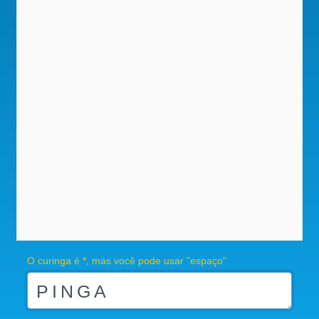
O curinga é *, mas você pode usar "espaço"