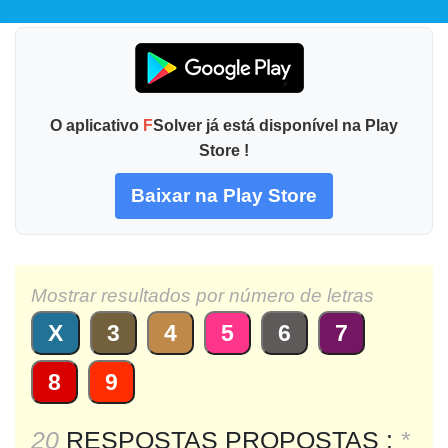
O aplicativo
F
Solver já está disponível na Play
Store !
Baixar na Play Store
Mostrar resultados por número de letras
X
3
4
5
6
7
8
9
20
RESPOSTAS PROPOSTAS :
*