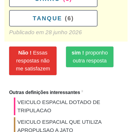
TANQUE
(6)
Publicado em
28 junho 2026
Não !
Essas
sim !
proponho
respostas não
outra resposta
me satisfazem
9
Outras definições interessantes
VEICULO ESPACIAL DOTADO DE
TRIPULACAO
VEICULO ESPACIAL QUE UTILIZA
APROPULSAO A JATO