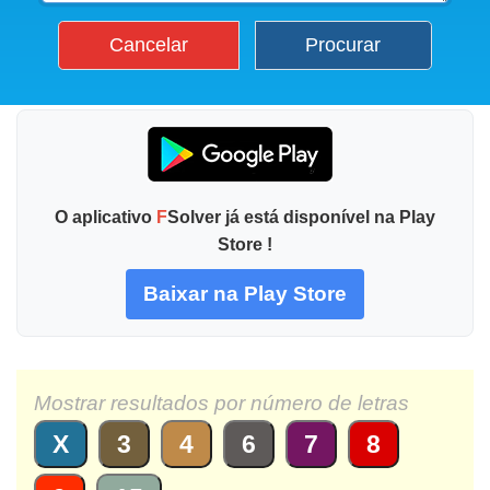
Cancelar
Procurar
O aplicativo
F
Solver já está disponível na Play
Store !
Baixar na Play Store
Mostrar resultados por número de letras
X
3
4
6
7
8