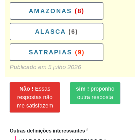
AMAZONAS
(8)
ALASCA
(6)
SATRAPIAS
(9)
Publicado em
5 julho 2026
Não !
Essas
sim !
proponho
respostas não
outra resposta
me satisfazem
9
Outras definições interessantes