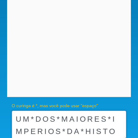
O curinga é *, mas você pode usar "espaço"