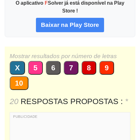
O aplicativo
F
Solver já está disponível na Play
Store !
Baixar na Play Store
Mostrar resultados por número de letras
X
5
6
7
8
9
10
20
RESPOSTAS PROPOSTAS :
*