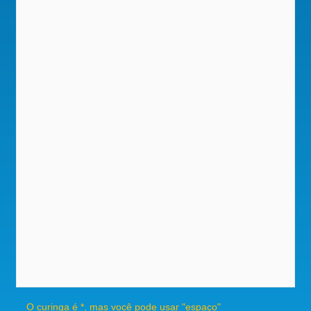
O curinga é *, mas você pode usar "espaço"