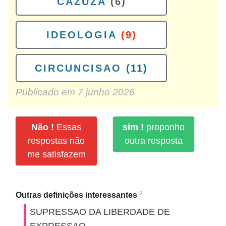
CAZUZA
(6)
IDEOLOGIA
(9)
CIRCUNCISAO
(11)
Publicado em
7 junho 2026
Não !
Essas
sim !
proponho
respostas não
outra resposta
me satisfazem
9
Outras definições interessantes
SUPRESSAO DA LIBERDADE DE