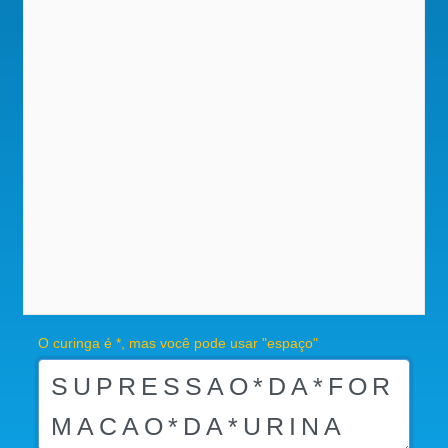
O curinga é *, mas você pode usar "espaço"