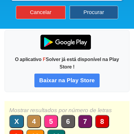
Cancelar
Procurar
O aplicativo
F
Solver já está disponível na Play
Store !
Baixar na Play Store
Mostrar resultados por número de letras
X
4
5
6
7
8