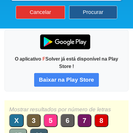
Cancelar
Procurar
O aplicativo
F
Solver já está disponível na Play
Store !
Baixar na Play Store
Mostrar resultados por número de letras
X
3
5
6
7
8