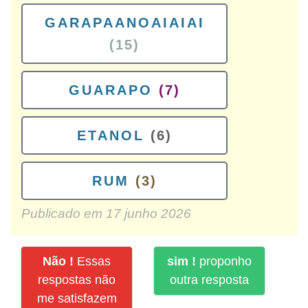
GARAPAANOAIAIAI
(15)
GUARAPO
(7)
ETANOL
(6)
RUM
(3)
Publicado em
17 junho 2026
Não !
Essas
sim !
proponho
respostas não
outra resposta
me satisfazem