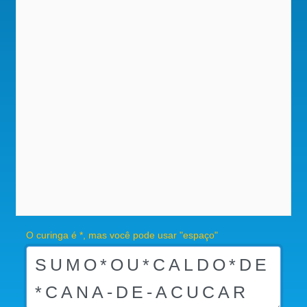
O curinga é *, mas você pode usar "espaço"