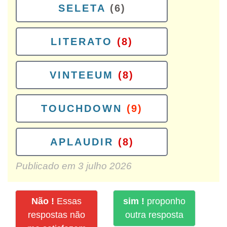
SELETA
(6)
LITERATO
(8)
VINTEEUM
(8)
TOUCHDOWN
(9)
APLAUDIR
(8)
Publicado em
3 julho 2026
Não !
Essas
sim !
proponho
respostas não
outra resposta