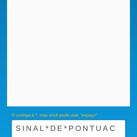
O curinga é *, mas você pode usar "espaço"