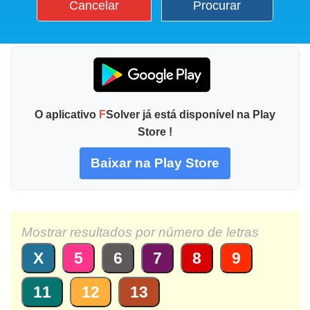
Cancelar
Procurar
O aplicativo
F
Solver já está disponível na Play
Store !
Baixar na Play Store
Mostrar resultados por número de letras
X
5
6
7
8
9
11
12
13