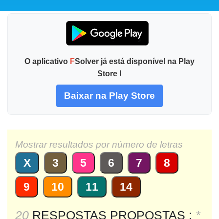
O aplicativo
F
Solver já está disponível na Play
Store !
Baixar na Play Store
Mostrar resultados por número de letras
X
3
5
6
7
8
9
10
11
14
20
RESPOSTAS PROPOSTAS :
*