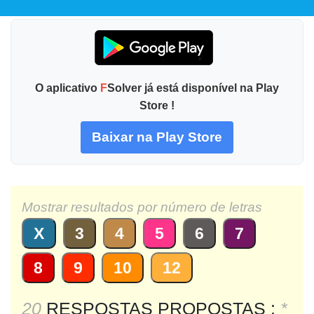
O aplicativo
F
Solver já está disponível na Play
Store !
Baixar na Play Store
Mostrar resultados por número de letras
X
3
4
5
6
7
8
9
10
12
20
RESPOSTAS PROPOSTAS :
*