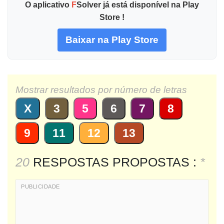
O aplicativo
F
Solver já está disponível na Play
Store !
Baixar na Play Store
Mostrar resultados por número de letras
X
3
5
6
7
8
9
11
12
13
20
RESPOSTAS PROPOSTAS :
*