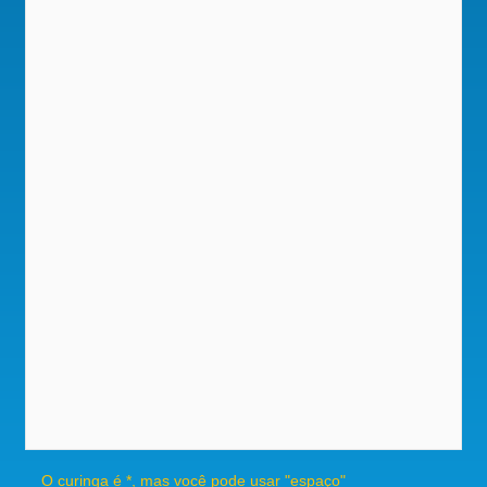
O curinga é *, mas você pode usar "espaço"