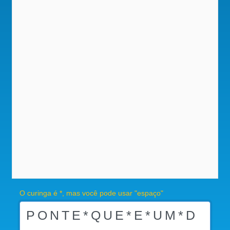
O curinga é *, mas você pode usar "espaço"