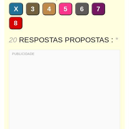
X
3
4
5
6
7
8
20
RESPOSTAS PROPOSTAS :
*