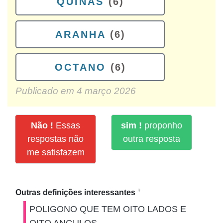
QUINAS
(6)
ARANHA
(6)
OCTANO
(6)
Publicado em
4 março 2026
Não !
Essas
sim !
proponho
respostas não
outra resposta
me satisfazem
9
Outras definições interessantes
POLIGONO QUE TEM OITO LADOS E