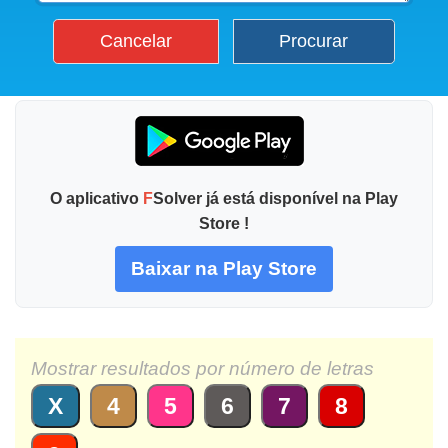
Cancelar
Procurar
O aplicativo
F
Solver já está disponível na Play
Store !
Baixar na Play Store
Mostrar resultados por número de letras
X
4
5
6
7
8