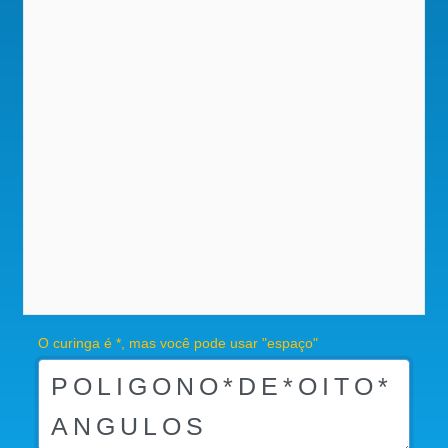
O curinga é *, mas você pode usar "espaço"