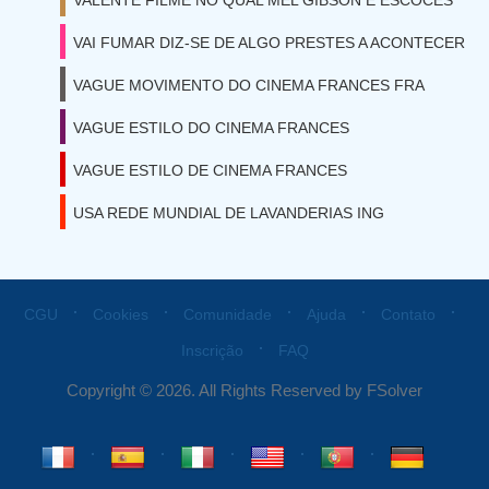
VALENTE FILME NO QUAL MEL GIBSON E ESCOCES
VAI FUMAR DIZ-SE DE ALGO PRESTES A ACONTECER
VAGUE MOVIMENTO DO CINEMA FRANCES FRA
VAGUE ESTILO DO CINEMA FRANCES
VAGUE ESTILO DE CINEMA FRANCES
USA REDE MUNDIAL DE LAVANDERIAS ING
⋅
⋅
⋅
⋅
⋅
CGU
Cookies
Comunidade
Ajuda
Contato
⋅
Inscrição
FAQ
Copyright © 2026. All Rights Reserved by FSolver
⋅
⋅
⋅
⋅
⋅