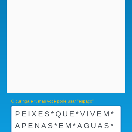
O curinga é *, mas você pode usar "espaço"