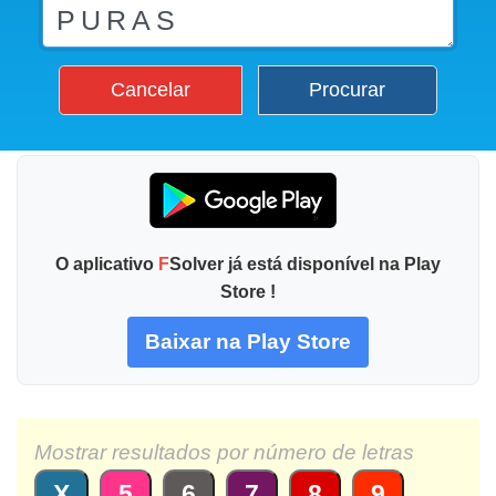
Cancelar
Procurar
O aplicativo
F
Solver já está disponível na Play
Store !
Baixar na Play Store
Mostrar resultados por número de letras
X
5
6
7
8
9