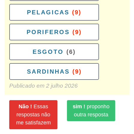
PELAGICAS
(9)
PORIFEROS
(9)
ESGOTO
(6)
SARDINHAS
(9)
Publicado em
2 julho 2026
Não !
Essas
sim !
proponho
respostas não
outra resposta
me satisfazem