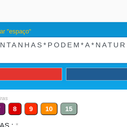
ar "espaço"
tras
7
8
9
10
15
AS :
*