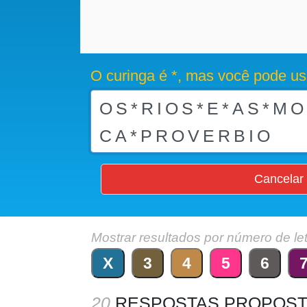
O curinga é *, mas você pode us
Cancelar
Mostrar resultados por número de le
X
3
4
5
6
20
RESPOSTAS PROPOST