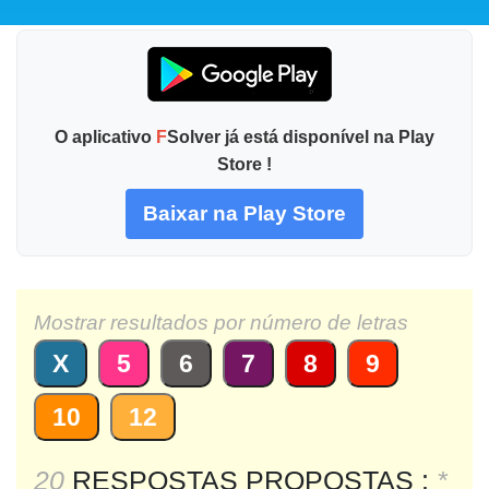
O aplicativo
F
Solver já está disponível na Play
Store !
Baixar na Play Store
Mostrar resultados por número de letras
X
5
6
7
8
9
10
12
20
RESPOSTAS PROPOSTAS :
*