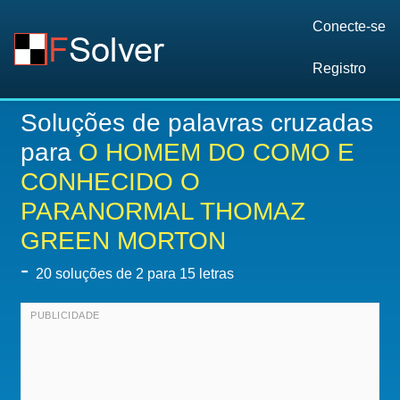
Conecte-se
Registro
Soluções de palavras cruzadas
para
O HOMEM DO COMO E
CONHECIDO O
PARANORMAL THOMAZ
GREEN MORTON
-
20
soluções de 2 para 15 letras