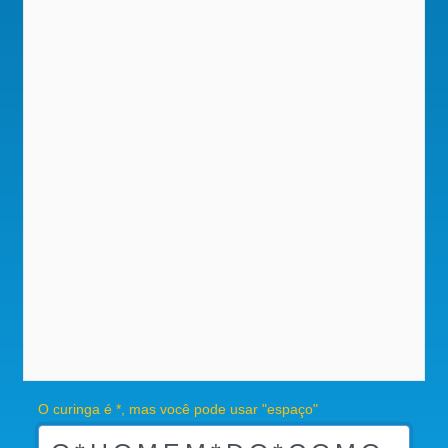
O curinga é *, mas você pode usar "espaço"