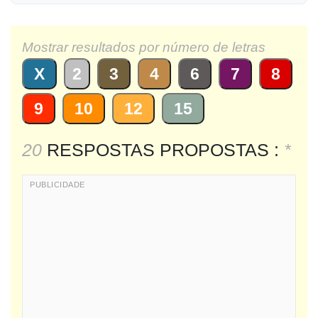
Mostrar resultados por número de letras
X
2
3
4
6
7
8
9
10
12
15
20
RESPOSTAS PROPOSTAS :
*