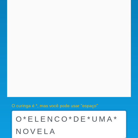
O curinga é *, mas você pode usar "espaço"