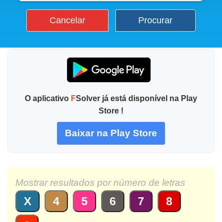
Cancelar
Procurar
O aplicativo
F
Solver já está disponível na Play
Store !
Baixar na Play Store
Mostrar resultados por número de letras
X
4
5
6
7
8