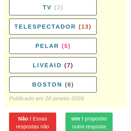
TV
(2)
TELESPECTADOR
(13)
PELAR
(5)
LIVEAID
(7)
BOSTON
(6)
Publicado em
26 janeiro 2026
Não !
Essas
sim !
proponho
respostas não
outra resposta