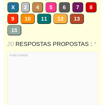
X
2
4
5
6
7
8
9
10
11
12
13
15
20
RESPOSTAS PROPOSTAS :
*