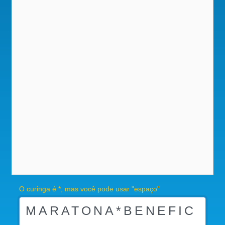
O curinga é *, mas você pode usar "espaço"