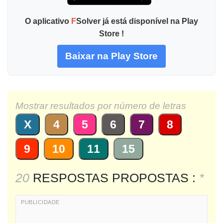
O aplicativo
F
Solver já está disponível na Play
Store !
Baixar na Play Store
Mostrar resultados por número de letras
X
4
5
6
7
8
9
10
11
15
20
RESPOSTAS PROPOSTAS :
*