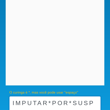
O curinga é *, mas você pode usar "espaço"