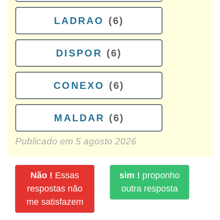
LADRAO
(6)
DISPOR
(6)
CONEXO
(6)
MALDAR
(6)
Publicado em
5 agosto 2026
Não !
Essas
sim !
proponho
respostas não
outra resposta
me satisfazem