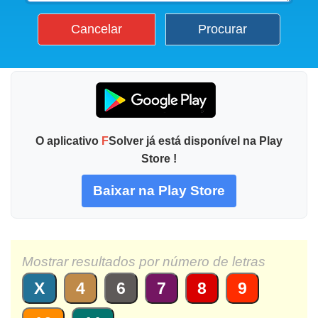
Cancelar
Procurar
O aplicativo
F
Solver já está disponível na Play
Store !
Baixar na Play Store
Mostrar resultados por número de letras
X
4
6
7
8
9