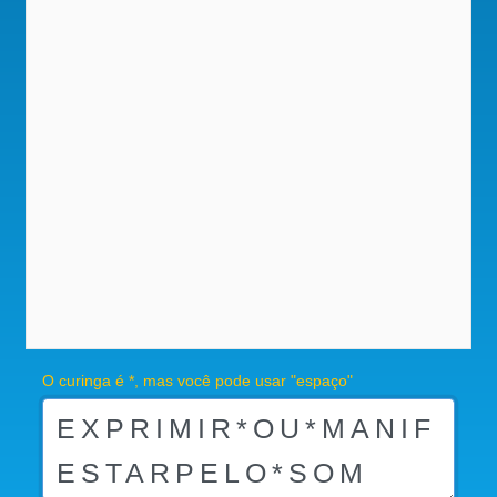
O curinga é *, mas você pode usar "espaço"