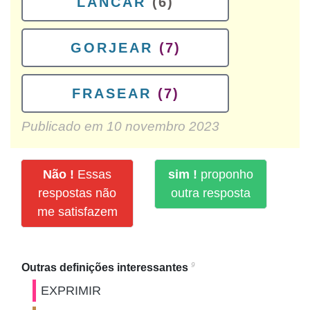
LANCAR
(6)
GORJEAR
(7)
FRASEAR
(7)
Publicado em
10 novembro 2023
Não !
Essas
sim !
proponho
respostas não
outra resposta
me satisfazem
9
Outras definições interessantes
EXPRIMIR