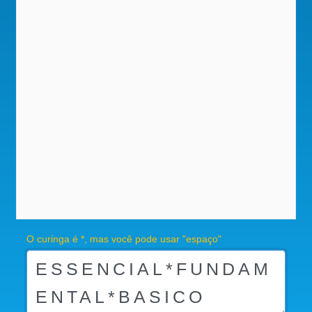
O curinga é *, mas você pode usar "espaço"