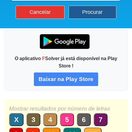
Cancelar
Procurar
O aplicativo
F
Solver já está disponível na Play
Store !
Baixar na Play Store
Mostrar resultados por número de letras
X
3
4
5
6
7