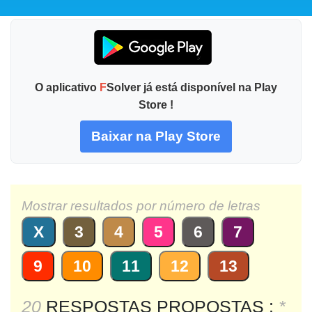
O aplicativo
F
Solver já está disponível na Play
Store !
Baixar na Play Store
Mostrar resultados por número de letras
X
3
4
5
6
7
9
10
11
12
13
20
RESPOSTAS PROPOSTAS :
*