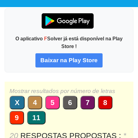
O aplicativo
F
Solver já está disponível na Play
Store !
Baixar na Play Store
Mostrar resultados por número de letras
X
4
5
6
7
8
9
11
20
RESPOSTAS PROPOSTAS :
*