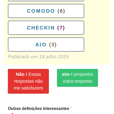
COMODO
(6)
CHECKIN
(7)
AIO
(3)
Publicado em
18 julho 2026
Não !
Essas
sim !
proponho
respostas não
outra resposta
me satisfazem
9
Outras definições interessantes