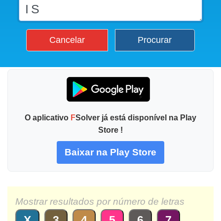
Cancelar
Procurar
O aplicativo
F
Solver já está disponível na Play
Store !
Baixar na Play Store
Mostrar resultados por número de letras
X
3
4
5
6
7