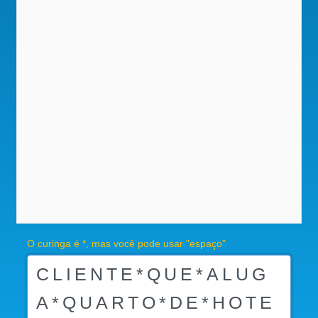
O curinga é *, mas você pode usar "espaço"