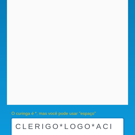
O curinga é *, mas você pode usar "espaço"