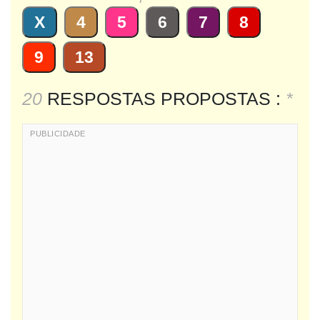
X
4
5
6
7
8
9
13
20
RESPOSTAS PROPOSTAS :
*