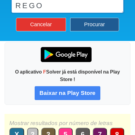
Cancelar
Procurar
O aplicativo
F
Solver já está disponível na Play
Store !
Baixar na Play Store
Mostrar resultados por número de letras
X
2
3
5
6
7
8