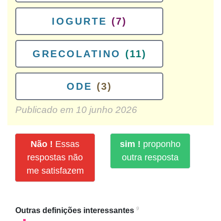
IOGURTE
(7)
GRECOLATINO
(11)
ODE
(3)
Publicado em
10 junho 2026
Não !
Essas
sim !
proponho
respostas não
outra resposta
me satisfazem
9
Outras definições interessantes