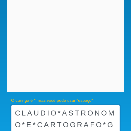
O curinga é *, mas você pode usar "espaço"