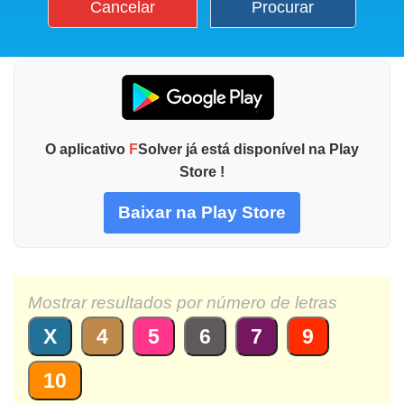
Cancelar
Procurar
O aplicativo
F
Solver já está disponível na Play
Store !
Baixar na Play Store
Mostrar resultados por número de letras
X
4
5
6
7
9
10