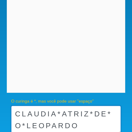
O curinga é *, mas você pode usar "espaço"