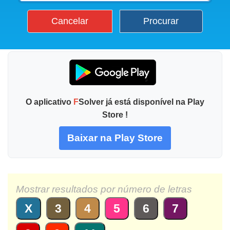
Cancelar
Procurar
O aplicativo
F
Solver já está disponível na Play
Store !
Baixar na Play Store
Mostrar resultados por número de letras
X
3
4
5
6
7