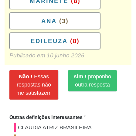
MARINETE
(8)
ANA
(3)
EDILEUZA
(8)
Publicado em
10 junho 2026
Não !
Essas
sim !
proponho
respostas não
outra resposta
me satisfazem
9
Outras definições interessantes
CLAUDIA ATRIZ BRASILEIRA